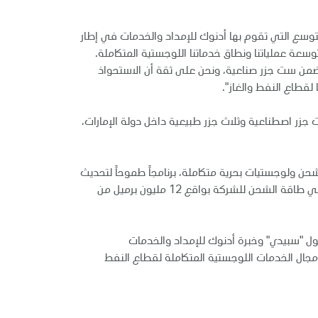
لتوسع التي تقوم بها أدنوك للإمداد والخدمات في إطار
يدي" إلى توسعة عملياتنا ونطاق خدماتنا اللوجستية المتكاملة.
تضمن ست جزر صناعية، ونحن على ثقة أن الاستحواذ
قطاع النفط والغاز".
جزر اصطناعية وثلاث جزر طبيعية داخل دولة الإمارات،
حن ولوجستيات بحرية متكاملة، برنامجاً طموحاً لتحديث
أسطولها، حيث أضافت الشركة خلال الاثني عشر شهراً الماضية، 16 سفينة شحن بحري، منها 6 ناقلات نفط عملاقة، مما يرفع إجمالي طاقة الشحن للشركة بواقع 12 مليون برميل من
أصول "سبيدي" وخبرة أدنوك للإمداد والخدمات
 مجال الخدمات اللوجستية المتكاملة لقطاع النفط