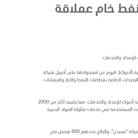
للإمداد والخدمات
ية (أدنوك)، اليوم عن استحواذها على أصول شركة
معدات الخاصة بقطاعات النفط والغاز والانشاءات
وبحسب بنود اتفاقية الاستحواذ، تنتقل ملكية آليات شركة "سبيدي" ومخزونها وأصولها الثابتة في منطقة الشرق الأوسط إلى شركة أدنوك للإمداد والخدمات، مما يضيف أكثر من 2000
ات المستخدمة في خدمات مناولة المواد البحرية
كما تتضمن الصفقة اتفاقية لدعم انتقال الأصول بين الشركتين مدتها 4 أشهر، حيث يتم من خلال هذه الاتفاقية ضم العاملين في شركة "سبيدي"، والبالغ عددهم 600 شخص في