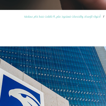
أدنوك للإمداد والخدمات تستحوذ على 6 ناقلات نفط خام عملاقة