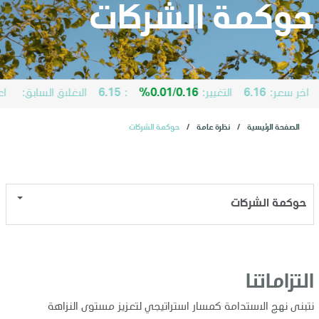
حوكمة الشركات
من نحن
أعمالنا
ر سعر:
6.16
التغيير:
0.16%
/
0.01
:
6.15
الاغلاق السابق:
اعلى:
الصفحة الرئيسية
نظرة عامة
حوكمة الشركات
الممارسات البيئية والاجتماعية والحوكمة
المستثمرون
حوكمة الشركات
الاكتتاب العام الأولي
التزاماتنا
خدمات
نتبنى نهج الاستدامة كمسار استراتيجي لتعزيز مستوى النزاهة