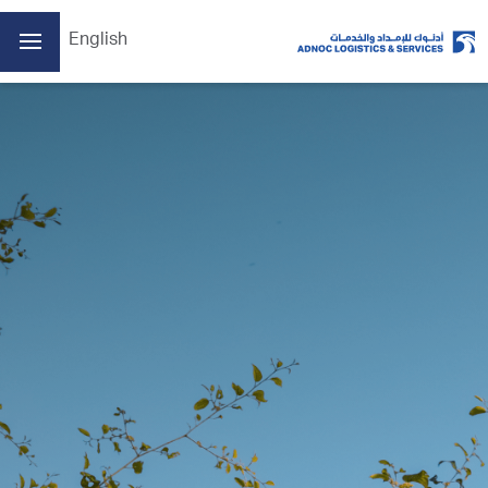
English
ADX: ADNOCLS
07/08/2026 02:57 م
آخر سعر
6.16
سعر الافتتاح
6.15
الأعلى
6.20
الأدنى
6.15
الكمية
4197509
الإغلاق السابق
6.15
التغير
0.01/0.16%
يتم تحديث البيانات كل 15 دقيقة على الأقل
الصفحة الرئيسية