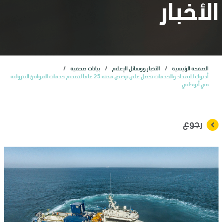
المستثمرون
الأخبار
الاكتتاب العام الأولي
الصفحة الرئيسية
الأخبار ووسائل الإعلام
بيانات صحفية
خدمات
أدنوك للإمداد والخدمات تحصل على ترخيص مدته 25 عاماً لتقديم خدمات الموانئ البترولية
في أبوظبي
الأخبار
رجوع
وظائف
تواصل معنا