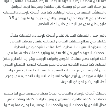
كما تنقل محطة الركاب البحرية التابعة للشركة 130,000 مسافر سنويًا
من ميناء زايد، مما يوفر وسيلة نقل مباشرة وسريعة تربط المرافق
والمنشآت البحرية في دولة الإمارات. كما تدير أدنوك للإمداد والخدمات
محطة بروج للحاويات في الرويس، والتي شحن منها ما يزيد عن 3.5
مليون طن متري من البضائع خلال العام الماضي.
وفي مجال الخدمات البحرية، تقدم أدنوك للإمداد والخدمات حلولًا
شاملة في قطاع عمليات الموانئ البترولية تشمل خدمات الغوص
والاستجابة للتسربات النفطية. كما تمتلك الشركة وتدير أسطولًا
للخدمات البحرية مكون من 46 سفينة وقارب خدمات خاصة، بما في
ذلك قوارب دعم عمليات الغوص وقوارب الإرشاد وقوارب القطر وسفن
الصيانة. كما تقدم الشركة خدمات دعم عمليات الغوص للقطاع البحري،
وتدير أكبر مخزون من معدات الاستجابة للتسربات النفطية في دولة
الإمارات، موزعة بين أربع قواعد استجابة للتسربات النفطية في جميع
أنحاء الإمارات والمواقع البحرية.
وتمتلك أدنوك للإمداد والخدمات اصولاً حديثة ومتنوعة تتيح لها تقديم
خدمات متكاملة عالمية المستوى وتوفير حلولاً متكاملة وشاملة في
مجال الشحن والخدمات البرية والخدمات اللوجستية البحرية مما يمكنها