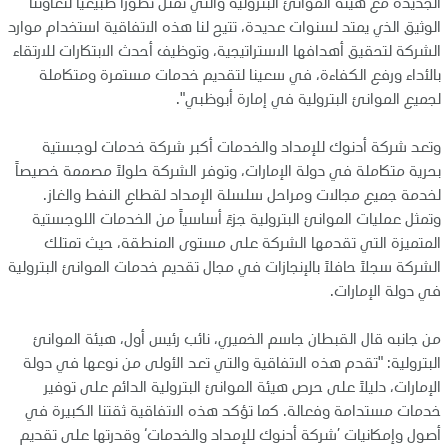
الجديدة مع هيئة الموانئ البترولية والتي تمثل تطوراً طبيعياً لتعاوننا
الوثيق الذي يمتد لسنوات عديدة، تتيح لنا هذه الاتفاقية استخدام موارد
الشركة لتحقيق أهدافها الاستراتيجية، وتوظيف أحدث الابتكارات للارتقاء
بالأداء ورفع الكفاءة، في سعينا لتقديم خدمات مستمرة ومتكاملة
لجميع الموانئ البترولية في إمارة أبوظبي".
وتعد شركة أدنوك للإمداد والخدمات أكبر شركة خدمات لوجستية
بحرية متكاملة في دولة الإمارات، وتوفر الشركة حلولاً مصممة خصيصاً
لخدمة جميع مجالات ومراحل سلسلة الإمداد لقطاع النفط والغاز.
وتمثل عمليات الموانئ البترولية جزءً أساسياً من الخدمات اللوجستية
المتميزة التي تقدمها الشركة على مستوى المنطقة، حيث تمتلك
الشركة سجلاً حافلاً بالإنجازات في مجال تقديم خدمات الموانئ البترولية
في دولة الإمارات.
من جانبه قال القبطان جاسم الخميري، نائب رئيس أول، هيئة الموانئ
البترولية: "تقدم هذه الاتفاقية والتي تعد الأولى من نوعها في دولة
الإمارات، دليلاً على حرص هيئة الموانئ البترولية الدائم على توفير
خدمات مستدامة وفعالة. كما تؤكد هذه الاتفاقية ثقتنا الكبيرة في
أصول وإمكانيات ’شركة أدنوك للإمداد والخدمات‘ وقدرتها على تقديم