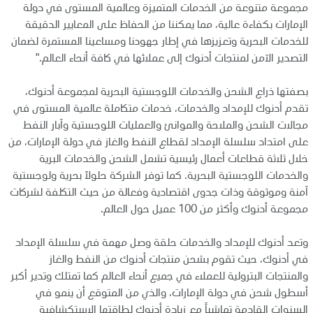
مجموعة متنوعة من الخدمات المتميزة وعالمية المستوى في دولة
الإمارات بكفاءة عالية، مما يمكننا من الحفاظ على المعايير الدقيقة
للخدمات البحرية وتعزيزها في إطار جهودنا ومساعينا المستمرة لضمان
التصدير الآمن لمنتجات أدنوك إلى عملائها في كافة أنحاء العالم."
بصفتها ذراع الشحن والخدمات اللوجستية البحرية لمجموعة أدنوك،
تقدم أدنوك للإمداد والخدمات، خدمات متكاملة عالمية المستوى في
مجالات الشحن والملاحة والموانئ والعمليات اللوجستية وآبار النفط
على امتداد سلسلة الإمداد لقطاع النفط والغاز في دولة الإمارات، من
خلال ثلاثة قطاعات أعمال رئيسية تشمل الشحن والخدمات البرية
والخدمات اللوجستية البحرية. كما توفر الشركة حلولاً بحرية ولوجستية
آمنة وموثوقة وذات جدوى اقتصادية وفعالة من حيث التكلفة لشركات
مجموعة أدنوك وأكثر من 100 عميل حول العالم.
وتعد أدنوك للإمداد والخدمات حلقة وصل مهمة في سلسلة الإمداد
في أدنوك، حيث تقوم بشحن منتجات أدنوك من النفط والغاز
والمنتجات البترولية للعملاء في جميع أنحاء العالم كما تمتلك وتدير أكبر
أسطول شحن في دولة الإمارات، والذي من المتوقع أن ينمو في
السنوات القادمة تماشياً مع زيادة أدنوك لطاقتها الاستكشافية