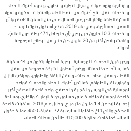
والإنتاجية وتوسعها في مجال التجارة والتداول. وتقوم أدنوك للإمداد
والخدمات بنقل انتاج أدنوك من النفط الخام والمنتجات المكررة والمواد
السائبة الجافة والغاز الطبيعي المسال على متن السفن الخاصة بها أو
السفن المستأجرة. وفي عام 2019، قطع أسطول دنوك للإمداد
والخدمات 10.3 مليون ميل بحري (أي ما يعادل 474 رحلة حول العالم)،
وقامت بشحن أكثر من 20 مليون طن متري من البضائع لمجموعة
أدنوك.
ويدير فريق الخدمات اللوجستية البحرية أسطولًا يتكون من 44 سفينة،
كما يستأجر عددًا مماثلاً. ويضم أسطول الشركة مجموعة من سفن
القطر، وسفن إمداد المنصات، وسفن الإنقاذ والطوارئ، ومراكب الإنزال
وقوارب نقل الطواقم. كما تدير أدنوك للإمداد والخدمات قواعد
لوجستية في الرويس والفجيرة والمصفح، وتعد قاعدة المصفح أكبر
قاعدة لوجستية متكاملة على مستوى دولة الإمارات والخليج، بمساحة
إجمالية تزيد عن 1.4 مليون متر مربع. وخلال عام 2019 استقبلت قاعدة
المصفح والتي تبلغ طاقتها الاستيعابية 72 سفينة، 4500 عملية دخول
للميناء، كما قامت بمناولة 910,000 طناً من شحنات العملاء.