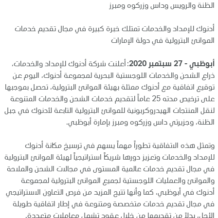
الظنة والرويس وداس وزركوه ومبرز
أدنوك للإمداد والخدمات تمتلك خبرة كبيرة في مجال تقديم خدمات
الموانئ البترولية في دولة الإمارات
أبوظبي - 27 سبتمبر 2020
: أعلنت شركة أدنوك للإمداد والخدمات،
ذراع الشحن والخدمات اللوجستية البحرية لمجموعة أدنوك، اليوم عن
توقيع اتفاقية مع أدنوك ممثلة بهيئة الموانئ البترولية، تحصل بموجبها
على ترخيص مدته 25 عاماً لتقديم خدمات الشحن والخدمات المتنوعة
لنقل المنتجات الهيدروكربونية للموانئ البترولية التابعة لأدنوك في جبل
الظنة، وجزيرتي داس وزركوه ومبرز بإمارة أبوظبي.
وتمثل هذه الاتفاقية تطوراً مهماً يسهم في ترسيخ مكانة أدنوك
للإمداد والخدمات وتعزيز دورها شريكاً استراتيجياً لهيئة الموانئ البترولية
في مجال تقديم خدمات عالمية المستوى في مجالات الشحن والملاحة
والموانئ والعمليات اللوجستية لجميع الموانئ البترولية لمجموعة
أدنوك في أبوظبي، كما وأنها تتيح المزيد من فرص التعاون الاستراتيجي
في مجال تقديم خدمات متخصصة ومتنوعة في إطار اتفاقية طويلة
الأجل، بدلاً من تقديمها من خلال عقود تشمل معاملات متعددة.