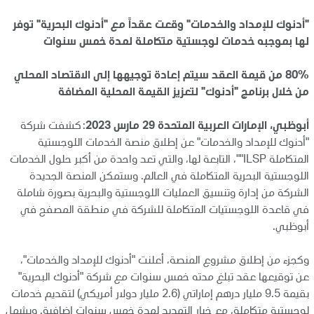
"أدنوك للإمداد والخدمات" وقعت عقداً مع "أدنوك البحرية" توفر
لها بموجبه خدمات لوجستية متكاملة لمدة خمس سنوات
80% من قيمة العقد سيتم إعادة توجيهها إلى الاقتصاد المحلي
من خلال برنامج "أدنوك" لتعزيز القيمة المحلية المضافة
أبوظبي، الإمارات العربية المتحدة 29 مارس 2023
: كشفت شركة
"أدنوك للإمداد والخدمات" عن إطلاق منصة الخدمات اللوجستية
المتكاملة ILSP""، التابعة لها، والتي تعد واحدة من أكبر حلول الخدمات
اللوجستية البحرية المتكاملة في العالم. وستمكن المنصة الجديدة
الشركة من إدارة وتنسيق العمليات اللوجستية والبحرية بصورة شاملة
في قاعدة اللوجستيات المتكاملة للشركة في منطقة المصفح في
أبوظبي.
وكجزء من إطلاق مشروع المنصة، أعلنت "أدنوك للإمداد والخدمات"،
عن توقيعها عقد تبلغ مدته خمس سنوات مع شركة "أدنوك البحرية"
بقيمة 9.5 مليار درهم إماراتي (2.6 مليار دولار أمريكي) لتقديم خدمات
لوجستية متكاملة، مع خيار التمديد لمدة خمس سنوات إضافية. ويشمل