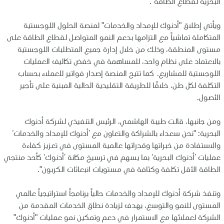
البحرية لقطاع الطاقة".
ويأتي إطلاق "أدنوك للإمداد والخدمات" لمنصة الحلول اللوجستية
المتكاملة تماشياً مع التزامها بدعم النمو المتواصل لقطاع الطاقة على
مستوى المنطقة، وذلك من خلال إدارة جميع المتطلبات اللوجستية
بالاعتماد على نظام واحد، للمساهمة في خفض تكاليف العمليات
اللوجستية للمشاريع. كما تتيح المنصة إصدار فواتير للعملاء بحساب
التكلفة لكل طن، خلافًا للطريقة التقليدية الحالية المبنية على تأجير
الأصول.
ومن جانبها، قالت طيبة الهاشمي، الرئيس التنفيذي لشركة أدنوك
البحرية: "نحن سعداء بالشراكة والتعاون مع ’أدنوك للإمداد والخدمات‘
والاستفادة من خبراتها وقدراتها عالمية المستوى في تعزيز كفاءة
عمليات ’أدنوك البحرية‘ بما يسهم في ترسيخ مكانة ’أدنوك‘ كأحد منتجي
الطاقة الأقل تكلفة وكثافة في مستويات انبعاثات الكربون".
وتنفذ شركة أدنوك للإمداد والخدمات حالياً برنامجاً استراتيجياً عالمي
المستوى للنمو والتوسع، يهدف لزيادة نطاق الخدمات المقدمة من
الشركة لعملائها مع الاستمرار في دعم وتمكين نمو عمليات "أدنوك"