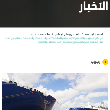
المستثمرون
الأخبار
الاكتتاب العام الأولي
الصفحة الرئيسية
الأخبار ووسائل الإعلام
بيانات صحفية
خدمات
من خلال مشروعها المشترك "إيه دبليو للملاحة" "أدنوك للإمداد والخدمات" تستلم أول ناقلة
إيثان عملاقة في إطار توسع استراتيجي كبير لأسطولها البحري
الأخبار
رجوع
وظائف
تواصل معنا