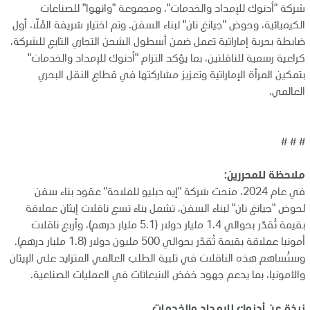
شركة "أدنوك للإمداد والخدمات"، ومجموعة "وانهوا" للصناعات
الكيميائية، وحوض "جيانغ نان" لبناء السفن. وتم اختيار شريفة المُلّا، أول
ضابطة بحرية إماراتية تعمل ضمن أسطول الشحن التجاري التابع للشركة،
كراعية رسمية للناقلتين، بما يؤكد التزام "أدنوك للإمداد والخدمات"
بتمكين المرأة الإماراتية وتعزيز مشاركتها في قطاع النقل البحري
العالمي.
# # #
ملاحظة للمحررين:
في عام 2024، منحت شركة "إيه دبليو للملاحة" عقود بناء سفن
لحوض "جيانغ نان" لبناء السفن، تشمل بناء تسع ناقلات إيثان عملاقة
بقيمة تُقدّر بحوالي 1.4 مليار دولار (5.1 مليار درهم)، وأربع ناقلات
أمونيا عملاقة بقيمة تُقدّر بحوالي 500 مليون دولار (1.8 مليار درهم).
وستُساهم هذه الناقلات في تلبية الطلب العالمي المتزايد على الإيثان
والأمونيا، بما يدعم جهود خفض الانبعاثات في العمليات الصناعية.
نبذة عن أدنوك للإمداد والخدمات