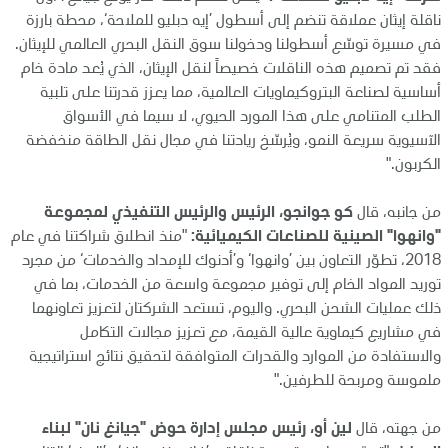
ناقلة إيثان عملاقة تنضم إلى أسطول ’إيه دبليو للملاحة‘، محطة بارزة
في مسيرة توسّع أسطولنا ودخولنا سوق النقل البحري العالمي للإيثان.
فقد تم تصميم هذه الناقلات خصيصاً لنقل الإيثان، الذي يُعد مادة خام
أساسية لصناعة البتروكيماويات العالمية، مما يعزز قدرتنا على تلبية
الطلب المتنامي على هذا المورد الحيوي، لا سيما في الأسواق
الآسيوية سريعة النمو، ويُرسّخ ريادتنا في مجال نقل الطاقة منخفضة
الكربون."
من جانبه، قال
كو جوانجو، الرئيس والرئيس التنفيذي لمجموعة
"وانهوا" الصينية للصناعات الكيميائية:
"منذ انطلاق شراكتنا في عام
2018، تطوّر التعاون بين ’وانهوا‘ و’أدنوك للإمداد والخدمات‘ من مجرد
توريد المواد الخام إلى توفير مجموعة واسعة من الخدمات، بما في
ذلك عمليات الشحن البحري. واليوم، تستعد الشركتان لتعزيز تعاونهما
في مشاريع كيماوية عالية القيمة، مع تعزيز مجالات التكامل
والاستفادة من الموارد والقدرات المتوافقة لتحقيق نتائج استراتيجية
ملموسة ومربحة للطرفين."
من جهته، قال
لين أو، رئيس مجلس إدارة حوض "جيانغ نان" لبناء