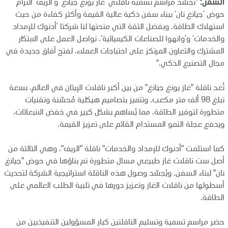
السفن:
"تجسّد مراسم تسمية ناقلتي ’غاز يونغ جيانغ‘ و’الريف‘ التزام
حوض ’جيانغ نان‘ ببناء سفن ذكية عالية القيمة وأكثر كفاءة من حيث
استهلاك الطاقة. وبفضل الثقة التي منحتها لنا شركتا ’أدنوك للإمداد
والخدمات‘ و’وانهوا للصناعات الكيميائية‘، نواصل العمل على الابتكار
المشترك والتعاون المرتكز على احتياجات العملاء، لفتح آفاق جديدة في
مجال التصنيع الذكي."
تُعد ناقلة "غاز يونغ جيانغ" من بين أكبر ناقلات الإيثان في العالم، بسعة
تبلغ 98 ألف متر مكعب. وتتميز بتصاميم هيكلية مُحسّنة وتقنيات
متطورة لتوفير الطاقة، مما يُساهم بشكل كبير في خفض الانبعاثات،
ويدفع عجلة النمو المستدام القائم على تعزيز القيمة.
كما استلمت "أدنوك للإمداد والخدمات" ناقلة "الريف"، وهي الثالثة من
أصل ست ناقلات غاز طبيعي مسال متطورة تم بناؤها في حوض "جيانغ
نان" لبناء السفن. ويُجسّد وصول هذه الناقلة استراتيجية الشركة لتحديث
أسطولها من ناقلات الغاز وتعزيز دورها في تلبية الطلب العالمي على
الطاقة.
حضر مراسم تسمية وتسليم الناقلتين كبار المسؤولين التنفيذيين من