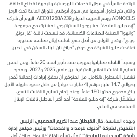
الرائدة عالمياً في مجال الخدمات اللوجستية والبحرية لقطاع الطاقة،
والتي يتم تداول أسهمها في سوق أبوظبي للأوراق المالية تحت الرمز
ADNOCLS ورقم التعريف الدوليAEE01268A239، اليوم أن شركة
"إيه دبليو للملاحة"، مشروعها الاستراتيجي المشترك مع مجموعة
"وانهوا" الصينية للصناعات الكيميائية، قد تسلمت ناقلة "غاز يونغ
جيانغ"، وهي الأولى من أصل تسع ناقلات إيثان عملاقة متطورة
تعاقدت عليها الشركة مع حوض "جيانغ نان" لبناء السفن في الصين.
وستبدأ الناقلة عملياتها بموجب عقد تأجير لمدة 20 عاماً. ومن المقرر
تسليم الناقلات الثماني المتبقية بين عامي 2025 و2027. وبمجرد
تشغيل الأسطول بالكامل، من المتوقع أن يحقق إيرادات إجمالية تُقدر
بحوالي 14.7 مليار درهم (4 مليارات دولار) من خلال عقود طويلة الأجل
يبلغ مجموع مدتها 180 عاماً. وعند إتمام تسليم الناقلات التسع،
ستُشغّل شركة "إيه دبليو للملاحة" أحد أكبر أساطيل ناقلات الإيثان
العملاقة في العالم.
وبهذه المناسبة، قال
القبطان عبد الكريم المصعبي، الرئيس
التنفيذي لشركة "أدنوك للإمداد والخدمات" ورئيس مجلس إدارة
شركة "إيه دبليو للملاحة":
"يمثّل تسلّم ناقلة ’غاز يونغ جيانغ‘، أول