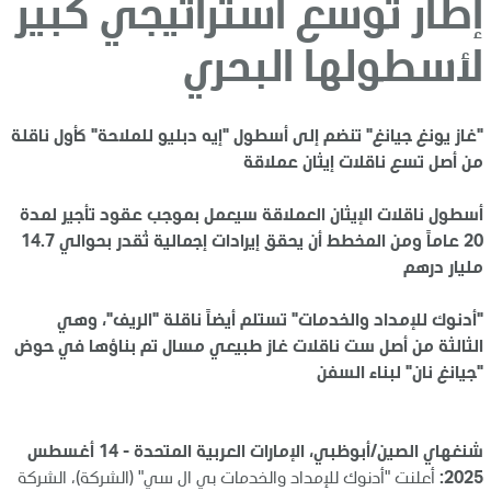
إطار توسع استراتيجي كبير
لأسطولها البحري
"غاز يونغ جيانغ" تنضم إلى أسطول "إيه دبليو للملاحة" كأول ناقلة
من أصل تسع ناقلات إيثان عملاقة
أسطول ناقلات الإيثان العملاقة سيعمل بموجب عقود تأجير لمدة
20 عاماً ومن المخطط أن يحقق إيرادات إجمالية تُقدر بحوالي 14.7
مليار درهم
"أدنوك للإمداد والخدمات" تستلم أيضاً ناقلة "الريف"، وهي
الثالثة من أصل ست ناقلات غاز طبيعي مسال تم بناؤها في حوض
"جيانغ نان" لبناء السفن
شنغهاي الصين/أبوظبي، الإمارات العربية المتحدة - 14 أغسطس
2025:
أعلنت "أدنوك للإمداد والخدمات بي ال سي" (الشركة)، الشركة