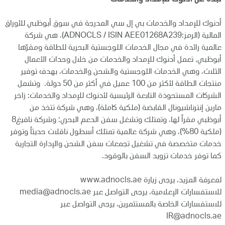
أدنوك للإمداد والخدمات بي إل سي المدرجة في سوق أبوظبي للأوراق
المالية (الرمز:ADNOCLS / ISIN AEE01268A239)، هي شركة
عالمية رائدة في مجال الخدمات اللوجستية البحرية للطاقة ومقرّها
أبوظبي. تعمل أدنوك للإمداد والخدمات من خلال وحدات الأعمال
الثلاث، وهي الخدمات اللوجستية والشحن والخدمات، بهدف توفير
منتجات الطاقة لأكثر من 100 عميل في أكثر من 50 دولة. وتشمل
الشركات المستحوذة التابعة الرئيسية لأدنوك للإمداد والخدمات: زاخر
مارين إنترناشيونال القابضة (ملكية كاملة)، وهي شركة تتخذ من
أبوظبي مقراً لها، وتمتلك وتشغل سفن الدعم البحري؛ وشركة نافيغ8
(ملكية 80%)، وهي شركة عالمية تمتلك أسطول ناقلات حديثاً وتوفر
خدمات متخصصة في تشغيل تجمعات سفن الشحن والإدارة التجارية
كما توفر خدمات تزويد السفن بالوقود.
لمعرفة المزيد، يرجى زيارة
www.adnocls.ae
للاستفسارات الإعلامية، يرجى التواصل عبر
media@adnocls.ae
للاستفسارات الخاصة بالمستثمرين، يرجى التواصل عبر
IR@adnocls.ae