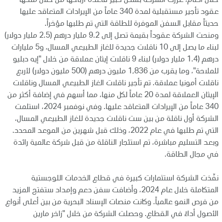
خلال العام، عززت الشركة بشكل كبير قاعدة أرباحها من خلال منحها
عقود تأجير مستقبلية لمدة 340 عاماً من الإيرادات المتعاقد عليها
حديثاً مقابل السفن الموفرة للطاقة التي تم طلبها مؤخراً.
ومنحت الشركة عقوداً بقيمة تصل إلى 9.2 مليار درهم (2.5 مليار دولار)
لبناء ما يصل إلى 10 ناقلات جديدة للغاز الطبيعي المسال، و5 مليارات
درهم (1.4 مليار دولار) لبناء 9 ناقلات إيثان عملاقة من خلال "إيه دبليو
للملاحة"، وما يقرب من 1,836 مليون درهم (500 مليون دولار) لأربع
ناقلات أمونيا عملاقة. تم تأجير ناقلات الغاز الطبيعي المسال وناقلات
الإيثان العملاقة لمدة 20 عاماً لكل منها، مما أسهم في إضافة أكثر من
340 عاماً من الإيرادات المتعاقد عليها. وفي نوفمبر 2024، استلمت
الشركة أول ناقلة من بين ست ناقلات جديدة للغاز الطبيعي المسال،
التي تم طلبها في عام 2022، وذلك قبل شهرين من الموعد المحدد.
وبعد التسليم مباشرة، تم استئجار الناقلة من قبل شركة عالمية رائدة
في مجال الطاقة.
نفّذت الشركة استثمارات كبيرة في قطاع الخدمات اللوجستية
المتكاملة خلال عام 2024، وأضافت سفن دعم وإمداد ستفتح المزيد
من فرص النمو عالمياً. وكانت منصات الإسناد البحرية من بين أعلى أنواع
الأصول أداءً في القطاع. وحصلت الشركة من خلال "زاخر مارين