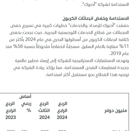
الاستدامة لشركة "أدنوك".
الاستدامة وخفض انبعاثات الكربون
حققت "أدنوك للإمداد والخدمات" خطوات كبيرة في تسريع خفض
الانبعاثات من قطاع الخدمات اللوجستية البحرية، حيث نجحت بخفض
كثافة انبعاثات الكربون من أسطولها البحري في عام 2024 بأكثر من
11% مقارنة بالعام السابق، مسجلةً انخفاضاً ملحوظاً بنسبة 56% منذ
عام 2019.
وتهدف الاستثمارات الاستراتيجية للشركة إلى إرساء معايير عالمية
جديدة لممارسات الشحن المستدامة، مما يؤكد ريادة الشركة في
توجيه هذا القطاع نحو مستقبل أكثر استدامة.
أساس
الربع
الربع
ربعي
الربع
مليون دولار
الرابع
الثالث
%
الرابع
2023
2024
2024