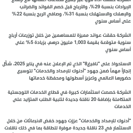
الشركة حققت أداءً قوياً عبر جميع قطاعات أعمالها مع ارتفاع
الإيرادات بنسبة 29%، والأرباح قبل خصم الفوائد والضرائب
والإهلاك والاستهلاك بنسبة 31%، وصافي الربح بنسبة 22%
على أساس سنوي
الشركة حققت عوائد مميزة للمساهمين من خلال توزيعات أرباح
سنوية متوقعة بقيمة 1,003 مليون درهم، بزيادة 5% على
أساس سنوي
الاستحواذ على "نافيغ8" الذي تم الإعلان عنه في يناير 2025، شكَّل
إنجازاً مهماً ضمن جهود "أدنوك للإمداد والخدمات" لتوسيع
حضورها العالمي وتعزيز أسطولها ومحفظة خدماتها
الشركة خصصت استثمارات كبيرة في قطاع الخدمات اللوجستية
المتكاملة بإضافة 20 ناقلة جديدة لتلبية الطلب المتزايد على
الخدمات
"أدنوك للإمداد والخدمات" عززت جهود خفض الانبعاثات من خلال
الاستثمار في 23 ناقلة جديدة موفرة للطاقة بما في ذلك ناقلات