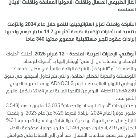
الغاز الطبيعي المسال وناقلات الأمونيا العملاقة وناقلات الإيثان
العملاقة
الشركة واصلت تعزيز استراتيجيتها للنمو خلال عام 2024 والتزمت
بتنفيذ استثمارات تراكمية بقيمة أكثر من 14.7 مليار درهم ولديها
إيرادات عقود تأجير مستقبلية مجموع مدتها 340 عاماً
أبوظبي، الإمارات العربية المتحدة – 12 فبراير 2025:
أعلنت "أدنوك
للإمداد والخدمات بي ال سي" (ويشار إليها بـ "أدنوك للإمداد
والخدمات" أو "الشركة")، الشركة الرائدة عالمياً في مجال الخدمات
اللوجستية والبحرية لقطاع الطاقة، والتي يتم تداول أسهمها في سوق
أبوظبي للأوراق المالية تحت الرمز ADNOCLS ورقم التعريف الدولي
AEE01268A239، اليوم عن نتائجها المالية لعام 2024 بالكامل والربع
الأخير منه.
بلغت إيرادات "أدنوك للإمداد والخدمات" 13,035 مليون درهم (3,549
مليون دولار) لعام 2024، بزيادة قدرها 29% عن عام 2023. وارتفعت
الأرباح قبل خصم الفوائد والضرائب والإهلاك والاستهلاك بنسبة 31%
لتصل إلى 4,219 مليون درهم (1,149 مليون دولار)، مدفوعة بالأداء
القوي عبر جميع قطاعات الأعمال، مما أدى إلى الحفاظ على هوامش