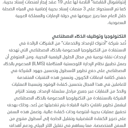
إنترناشونال القابضة" التابعة لها على 19 عقد إيجار لمنصات إسناد بحرية.
كما تم الاستحواذ على 3 منصات إسناد بحرية إضافية في المياه الضحلة
خلال العام مما يعزز عروضها في دولة الإمارات والمملكة العربية
السعودية.
التكنولوجيا وتوظيف الذكاء الاصطناعي
تُعد شركة "أدنوك للإمداد والخدمات" من الشركات الرائدة في
الاستفادة من التكنولوجيا المدعومة بالذكاء الاصطناعي التي تهدف
لإحداث نقلة نوعية في مجال الحلول الرقمية البحرية. ومن المتوقع أن
يعمل تطبيق نظام الإدارة اللوجستية المتكاملة (ILMS) المدعوم بالذكاء
الاصطناعي على دفع تطوير الأسطول وتحسين جهود الشركة في
خفض كثافة انبعاثات الكربون. وتسمح هذه التقنيات المتقدمة
للعاملين في هذا المجال بتحسين كفاءة الوقود وتبسيط العمليات
والحدّ من النفايات عبر جميع مراحل سلسلة الإمداد. ويمتد التزام
الشركة بالاستفادة من التكنولوجيا المدعومة بالذكاء الاصطناعي
ليشمل تطوير ناقلاتٍ ذاتية القيادة يتم تشغيلها عن بُعد، وذلك بهدف
تحقيق عمليات بحرية مُتنوعة وذات كفاءة عالية. وتعمل هذه السفن
على تعزيز الكفاءة التشغيلية وتقليل الحاجة إلى أسطول متنوع من
السفن المتخصصة، مما يساهم في تقليل الأثر البيئي ودعم أهداف