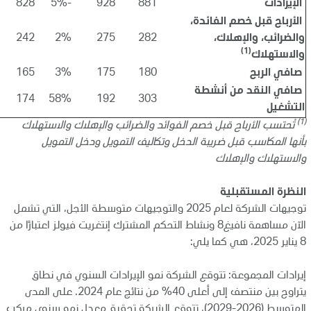
الإيرادات
881
928
-5%
828
الأرباح قبل خصم الفائدة،
والضرائب، والإهلاك،
282
275
2%
242
(1)
والاستهلاك
صافي الربح
180
175
3%
165
صافي النقد من أنشطة
174
58%
192
303
التشغيل
(1)
تُحتسب الأرباح قبل خصم الفوائد والضرائب والإهلاك والاستهلاك
بأنها المكاسب قبل ضريبة الدخل وتكاليف التمويل ودخل التمويل
والاستهلاك والإهلاك
النظرة المستقبلية
توجيهات الشركة لعام 2025 والتوجيهات متوسطة الأجل، التي تشمل
الآن مساهمة نافيغ8 ونشاط التحكم المشترك إنتغريت فيولز اعتبارًا من
8 يناير 2025، هي كما يلي:
إيرادات المجموعة: تتوقع الشركة نمو الإيرادات السنوي في نطاق
يتراوح بين منتصف إلى أعلى 40% من نتائج عام 2024. على المدى
المتوسط (2026-2029)، تتوقع الشركة تحقيق معدل نمو سنوي مركب