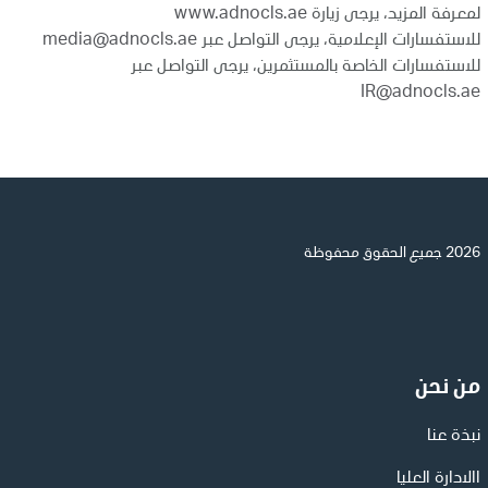
لمعرفة المزيد، يرجى زيارة
www.adnocls.ae
للاستفسارات الإعلامية، يرجى التواصل عبر
media@adnocls.ae
للاستفسارات الخاصة بالمستثمرين، يرجى التواصل عبر
IR@adnocls.ae
2026 جميع الحقوق محفوظة
من نحن
نبذة عنا
االادارة العليا