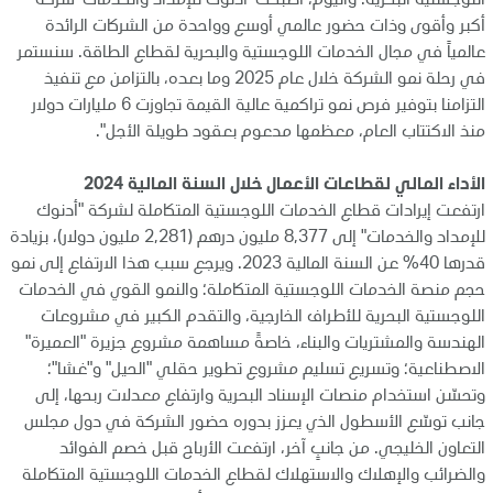
اللوجستية البحرية. واليوم، أصبحت ’أدنوك للإمداد والخدمات‘ شركة
أكبر وأقوى وذات حضور عالمي أوسع وواحدة من الشركات الرائدة
عالمياً في مجال الخدمات اللوجستية والبحرية لقطاع الطاقة. سنستمر
في رحلة نمو الشركة خلال عام 2025 وما بعده، بالتزامن مع تنفيذ
التزامنا بتوفير فرص نمو تراكمية عالية القيمة تجاوزت 6 مليارات دولار
منذ الاكتتاب العام، معظمها مدعوم بعقود طويلة الأجل".
الأداء المالي لقطاعات الأعمال خلال السنة المالية 2024
ارتفعت إيرادات قطاع الخدمات اللوجستية المتكاملة لشركة "أدنوك
للإمداد والخدمات" إلى 8,377 مليون درهم (2,281 مليون دولار)، بزيادة
قدرها 40% عن السنة المالية 2023. ويرجع سبب هذا الارتفاع إلى نمو
حجم منصة الخدمات اللوجستية المتكاملة؛ والنمو القوي في الخدمات
اللوجستية البحرية للأطراف الخارجية، والتقدم الكبير في مشروعات
الهندسة والمشتريات والبناء، خاصةً مساهمة مشروع جزيرة "العميرة"
الاصطناعية؛ وتسريع تسليم مشروع تطوير حقلي "الحيل" و"غشا"؛
وتحسّن استخدام منصات الإسناد البحرية وارتفاع معدلات ربحها، إلى
جانب توسّع الأسطول الذي يعزز بدوره حضور الشركة في دول مجلس
التعاون الخليجي. من جانبٍ آخر، ارتفعت الأرباح قبل خصم الفوائد
والضرائب والإهلاك والاستهلاك لقطاع الخدمات اللوجستية المتكاملة