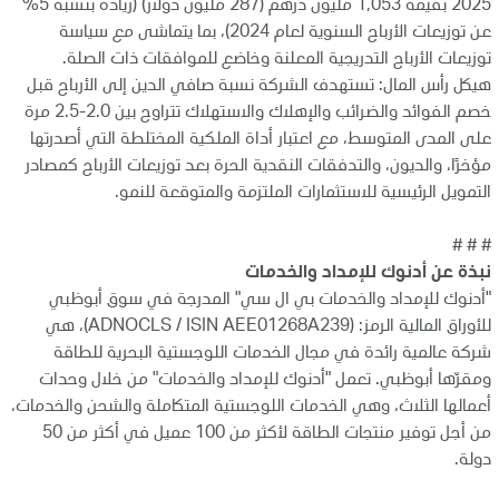
2025 بقيمة 1,053 مليون درهم (287 مليون دولار) (زيادة بنسبة 5%
عن توزيعات الأرباح السنوية لعام 2024)، بما يتماشى مع سياسة
توزيعات الأرباح التدريجية المعلنة وخاضع للموافقات ذات الصلة.
هيكل رأس المال: تستهدف الشركة نسبة صافي الدين إلى الأرباح قبل
خصم الفوائد والضرائب والإهلاك والاستهلاك تتراوح بين 2.0-2.5 مرة
على المدى المتوسط، مع اعتبار أداة الملكية المختلطة التي أصدرتها
مؤخرًا، والديون، والتدفقات النقدية الحرة بعد توزيعات الأرباح كمصادر
التمويل الرئيسية للاستثمارات الملتزمة والمتوقعة للنمو.
# # #
نبذة عن أدنوك للإمداد والخدمات
"أدنوك للإمداد والخدمات بي ال سي" المدرجة في سوق أبوظبي
للأوراق المالية الرمز: (ADNOCLS / ISIN AEE01268A239)، هي
شركة عالمية رائدة في مجال الخدمات اللوجستية البحرية للطاقة
ومقرّها أبوظبي. تعمل "أدنوك للإمداد والخدمات" من خلال وحدات
أعمالها الثلاث، وهي الخدمات اللوجستية المتكاملة والشحن والخدمات،
من أجل توفير منتجات الطاقة لأكثر من 100 عميل في أكثر من 50
دولة.