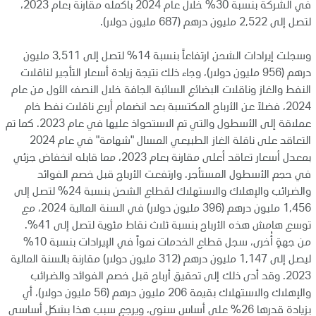
في الشركة بنسبة 30% خلال عام 2024 بأكمله مقارنة بعام 2023،
لتصل إلى 2,522 مليون درهم (687 مليون دولار).
وسجلت إيرادات الشحن ارتفاعاً بنسبة 14% لتصل إلى 3,511 مليون
درهم (956 مليون دولار)، وجاء ذلك نتيجة زيادة أسعار التأجير لناقلات
النفط والغاز وناقلات البضائع السائبة الجافة خلال النصف الأول من عام
2024، فضلاً عن الأرباح المكتسبة بعد انضمام أربع ناقلات نفط خام
عملاقة إلى الأسطول والتي تم الاستحواذ عليها في عام 2023. كما تم
التعاقد على ناقلة الغاز الطبيعي المسال "شهامة" في عام 2024
بمعدل أسعار تعاقد أعلى مقارنة بعام 2023، مما قابله انخفاض جزئي
في حجم الأسطول المستأجر. وارتفعت الأرباح قبل خصم الفوائد
والضرائب والإهلاك والاستهلاك لقطاع الشحن بنسبة 24% لتصل إلى
1,456 مليون درهم (396 مليون دولار) في السنة المالية 2024، مع
توسع هامش هذه الأرباح بنسبة ثلاث نقاط مئوية لتصل إلى 41%.
من جهةٍ أُخرى، سجل قطاع الخدمات نمواً في الإيرادات بنسبة 10%
ليصل إلى 1,147 مليون درهم (312 مليون دولار) مقارنة بالسنة المالية
2023. وقد أدى ذلك إلى تحقيق أرباح قبل خصم الفوائد والضرائب
والإهلاك والاستهلاك بقيمة 206 مليون درهم (56 مليون دولار)، أي
بزيادة قدرها 26% على أساس سنوي، ويرجع سبب هذا بشكل أساسي